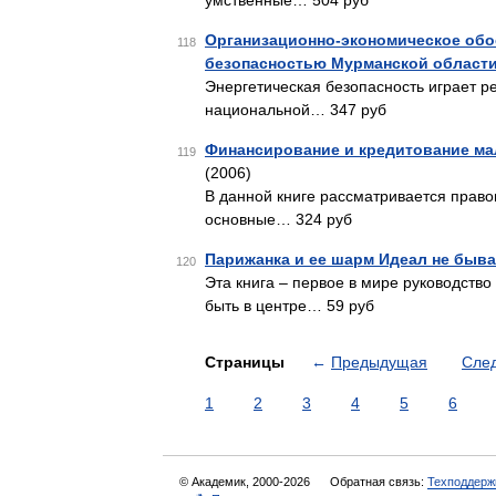
умственные… 504 руб
Организационно-экономическое обо
118
безопасностью Мурманской област
Энергетическая безопасность играет р
национальной… 347 руб
Финансирование и кредитование ма
119
(2006)
В данной книге рассматривается право
основные… 324 руб
Парижанка и ее шарм Идеал не быв
120
Эта книга – первое в мире руководств
быть в центре… 59 руб
Страницы
←
Предыдущая
Сле
1
2
3
4
5
6
© Академик, 2000-2026
Обратная связь:
Техподдерж