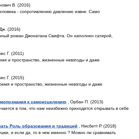
нович В. (2016)
человека - сопротивлению давлению извне. Само
Дж. (2016)
енный роман Джонатана Свифта. Он наполнен сатирой,
ес Г. (2011)
мя и пространство, жизненные невзгоды и даже
ес Г. (2015)
емя и пространство, жизненные невзгоды и даже
амопознания к самоисцелению
, Орбан П. (2013)
чается в том, что нам неизбежно приходится открывать в себе
ивать Роль образования и традиций
, Нисбетт Р. (2018)
шки, и если да, то в чем именно ? Можно ли сравнивать