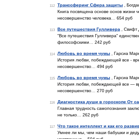
Транссферинг Сфера защиты
, Богда
112
Книга посвящена основе основ жизни 
несовершенство человека… 654 руб
Все путешествия Гулливера
, Свифт 
113
"Все путешествия Гулливера" единств
философскими… 242 руб
Любовь во время чумы
, Гарсиа Марк
114
История любви, побеждающей все - вре
несовершенство… 494 руб
Любовь во время чумы
, Гарсиа Марк
115
История любви, побеждающей все — вр
несовершенство… 270 руб
Диагностика души в гороскопе От с
116
Главная трудность самопознания заклю
не только… 262 руб
Что такое интеллект и как его разв
117
Умнее ли мы, чем наши бабушки и деду