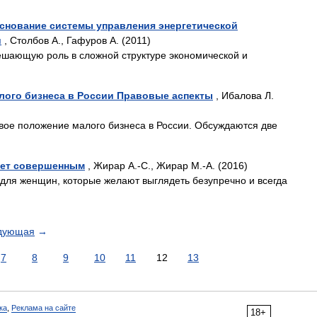
снование системы управления энергетической
и
, Столбов А., Гафуров А. (2011)
ешающую роль в сложной структуре экономической и
лого бизнеса в России Правовые аспекты
, Ибалова Л.
вое положение малого бизнеса в России. Обсуждаются две
ает совершенным
, Жирар А.-С., Жирар М.-А. (2016)
о для женщин, которые желают выглядеть безупречно и всегда
дующая
→
7
8
9
10
11
12
13
ка
,
Реклама на сайте
18+