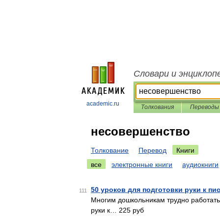
Словари и энциклоп
academic.ru
Толкования
Переводы
несовершенство
Толкование
Перевод
Книги
все
электронные книги
аудиокниги
50 уроков для подготовки руки к пи
111
Многим дошкольникам трудно работать 
руки к… 225 руб